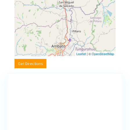
Leaflet
| ©
OpenStreetMap
Get Directions