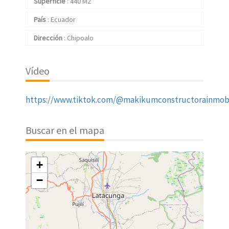
Superficie
:
440 M2
País
:
Ecuador
Dirección
:
Chipoalo
Vídeo
https://www.tiktok.com/@makikumconstructorainmob
Buscar en el mapa
+
−