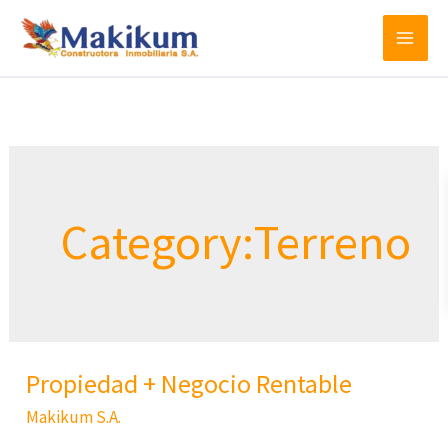
Ir
al
contenido
Category:Terreno
Propiedad + Negocio Rentable
Propiedad
+
Makikum S.A.
Negocio